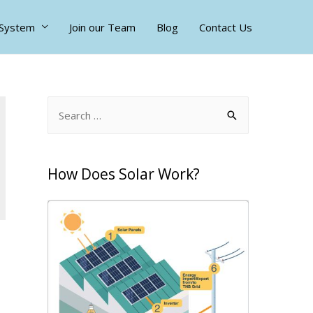
 System
Join our Team
Blog
Contact Us
How Does Solar Work?