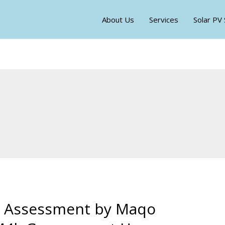
About Us
Services
Solar PV
on Assessment by Maqo