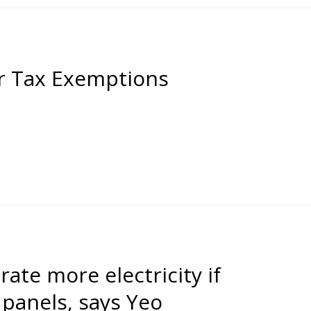
ar Tax Exemptions
ate more electricity if
r panels, says Yeo