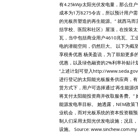
有4.25kWp太阳光伏发电量，那么住
成本为1万8275令吉，所以预计用户需要
的光板所塑造的再生能源。” 就西马而
括学校、医院和社区）屋顶，在按装太
瓦，当中包括商业用户4610兆瓦、工业
电的潜能空间，仍然巨大。 以下为截
享税务优惠 杨美盈说，为了鼓励更多
优惠，以及绿色融资的2%利率补贴计
“上述计划可登入http://www.seda.g
进行登记的太阳能光板服务供应商，有1
赁方式下，用户可选择通过‘再生能源供
将支付太阳能投资商并收取服务费。” 
能源发电率目标。 她透露，NEM政策下
业机会，而对光板系统的资本投资额预料
制人们采用太阳光伏发电设施；况且，
设施。 Source: www.sinchew.com.my