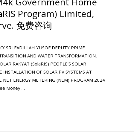
 RM4k Government Home
laRIS Program) Limited,
 serve. 免费咨询
TO’ SRI FADILLAH YUSOF DEPUTY PRIME
 TRANSITION AND WATER TRANSFORMATION,
SOLAR RAKYAT (SolaRIS) PEOPLE’S SOLAR
 INSTALLATION OF SOLAR PV SYSTEMS AT
E NET ENERGY METERING (NEM) PROGRAM 2024
ree Money …