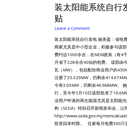
装太阳能系统自行
贴
Leave a Comment
装太阳能系统自行发电 杨美盈：省电费也享
商家尤其是中小型企业，积极参与该部
费约达1000令吉，在NEM政策（有
月省下228令吉40仙的电费。 该部由
瓦（MW），包括配给商业用户的45
注册了35.329MW，仍剩余414.6
今有3.03MW，仍剩余46.968M
行，至今年5月10日该部批准了16.6M
业用户申请的再生能源尤其是太阳能光
构（SEDA）特别召开新闻发布会，让民
http://www.seda.gov.my/ne
投资回本时限。 住家每月电费300只