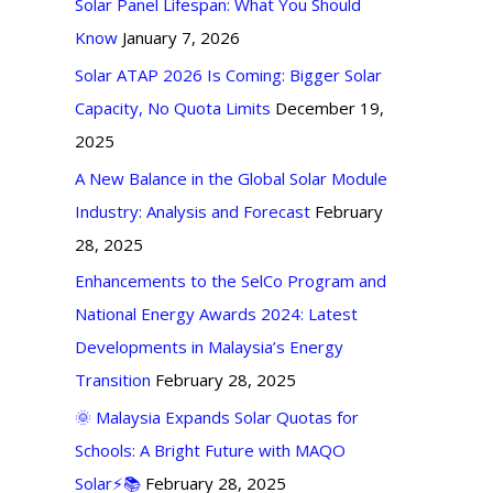
Solar Panel Lifespan: What You Should
Know
January 7, 2026
Solar ATAP 2026 Is Coming: Bigger Solar
Capacity, No Quota Limits
December 19,
2025
A New Balance in the Global Solar Module
Industry: Analysis and Forecast
February
28, 2025
Enhancements to the SelCo Program and
National Energy Awards 2024: Latest
Developments in Malaysia’s Energy
Transition
February 28, 2025
🌞 Malaysia Expands Solar Quotas for
Schools: A Bright Future with MAQO
Solar⚡📚
February 28, 2025