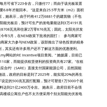
户每月可省下223令吉，只缴付77；而由于该光板装置
6.8年才能回本。 “这是来自25.5平方米（m2）面积
言，她表示，由于约有412万6881个的建筑物（不包
阳能光板后，预计可生产的发电量能达到3万4191兆
8708瓦兆和住家2万零876兆瓦；因此，太阳光伏发
至今年5月，在NEM政策下批准的固打： 参与商家可
的商家大力参与NEM政策，该部推出了绿色投资的税务
划，其实还有许多用户还不了解这方面的优惠便利。
ov.my网站的RE Incentive项目查阅。” 她披露，目前已
10家，而能提供租赁便利的投资商共有27家。“在租
应合约’（SARE）直接支付国家能源公司，后然国能
她说，政府的目标是到了2025年，能实现20%的再生
设定的500兆瓦固打配额，预计可塑造1万5000个就
达到21亿2400万令吉。 她表示，政府目前不会强
高楼或公寓住户也不太方便采用个别太阳能光伏发电