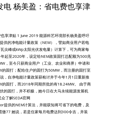
发电 杨美盈：省电费也享津
津贴 1 June 2019 能源科艺环境部长杨美盈呼吁
提供的净电能计量政策（NEM），譬如商业用户若电
4千瓦尖峰或kWp太阳光伏发电量）计算下，可为商家每
今年起至2020年，设定给NEM政策固打总配额为500兆
0MW，至今只获商业用户（工业、农业和商界）申请和
74MW的固打；配给住户的固打为50MW，而注册的固打至
W。 她说，自净电能计量政策获检讨并于今年1月1日重新推
W的固打，而2018年同期所批的有18.24MW。 由于商
伏的固打，并不积极，她今日在大马永续能源发展机
众了解SEDA官网
mcalculator提供的NEM计算法，并能获知将可省下的电费，及
需缴77 她说，若是住家每月电费达到300令吉，并装